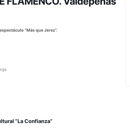
TE FLAMENCO. Valdepeñas
 espectáculo “Más que Jerez”.
ega.
ltural “La Confianza”