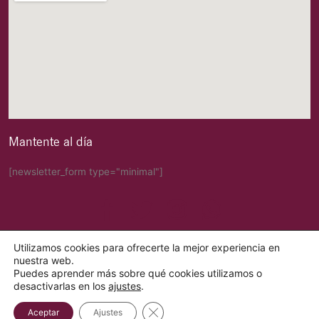
Mantente al día
[newsletter_form type="minimal"]
Utilizamos cookies para ofrecerte la mejor experiencia en
nuestra web.
Puedes aprender más sobre qué cookies utilizamos o
Copyright @ 2024 | Ayuntamiento de Valdepeñas
desactivarlas en los
ajustes
.
Cerrar el banner de cookies RGPD
Aceptar
Ajustes