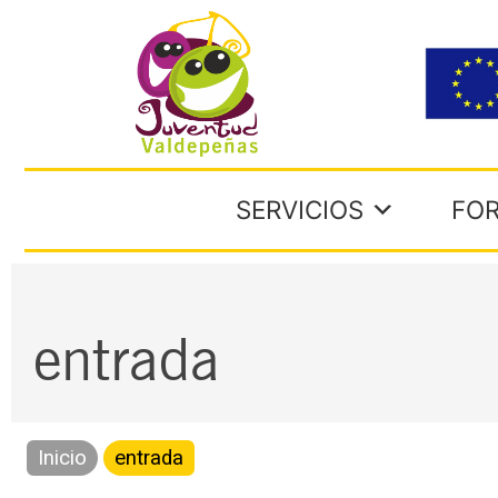
Ir
al
contenido
SERVICIOS
FO
entrada
Inicio
entrada