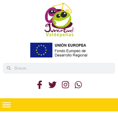
Ir
al
contenido
Search
Search