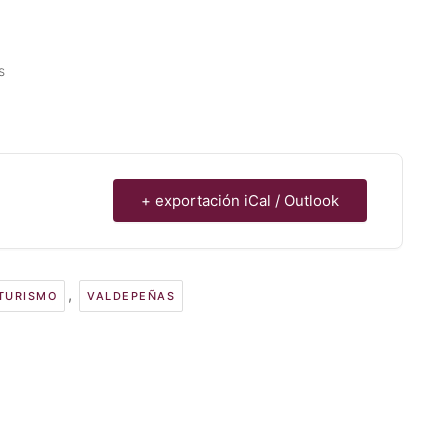
s
+ exportación iCal / Outlook
,
TURISMO
VALDEPEÑAS