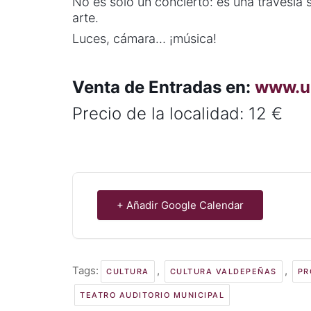
No es sólo un concierto: es una travesía 
arte.
Luces, cámara… ¡música!
Venta de Entradas en:
www.u
Precio de la localidad: 12 €
+ Añadir Google Calendar
Tags:
,
,
CULTURA
CULTURA VALDEPEÑAS
PR
TEATRO AUDITORIO MUNICIPAL