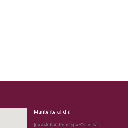
Mantente al día
[newsletter_form type="minimal"]