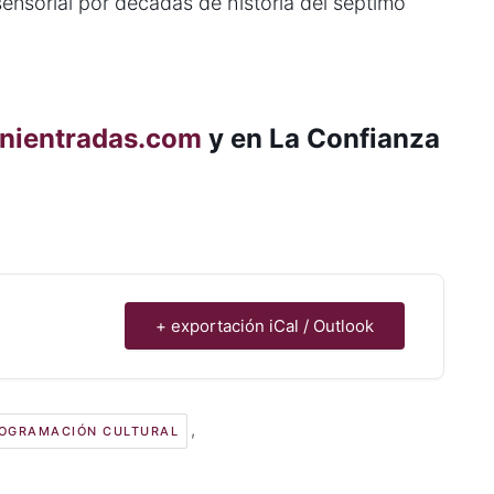
sensorial por décadas de historia del séptimo
nientradas.com
y en La Confianza
+ exportación iCal / Outlook
,
OGRAMACIÓN CULTURAL